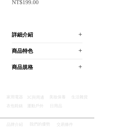
Price
NT$199.00
詳細介紹
點選前往觀看詳細介紹
商品特色
優質材質：加厚金屬材質耐用承重
商品規格
防風設計：穩固掛放無懼大風吹
S型設計：經典S型穩固不滑落
AHOYE S型防風防掉落金屬掛鉤 6入
便捷尺寸：小巧輕便多場景應用
組 (收納鉤 吊鉤 掛勾 S掛鉤 收納鉤)
快速安裝：卡扣式設計即掛即用
商品型號：p01_05244795
3C與周邊
家用電器
美妝保養
生活雜貨
主要材質：鐵
商品尺寸：9*5*0.5cm
衣包鞋錶
運動戶外
日用品
商品重量(g)：20
產地名稱：中國大陸
代理商：亞桓有限公司
我們的優勢
品牌介紹
交易條件