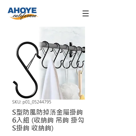
SKU: p01_05244795
S型防風防掉落金屬掛鉤
6入組 (收納鉤 吊鉤 掛勾
S掛鉤 收納鉤)