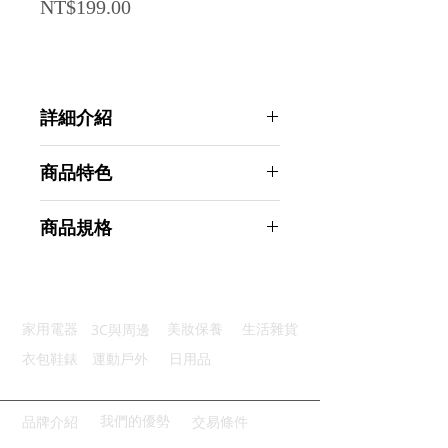
Price
NT$199.00
詳細介紹
點選前往觀看詳細介紹
商品特色
靈活方便：360度旋轉輕鬆清潔
商品規格
一刮即淨：刮條寬大平整輕鬆去污
不易滑落：手柄處穩固好拿又抗滑
AHOYE T型360度可旋轉玻璃刮水器
清潔便利：清水簡單沖洗乾淨衛生
2入組 (刮水刀 刮刀 玻璃刮刀 清潔
多功使用：一器多用途應用廣泛
刮)
3C與周邊
家用電器
美妝保養
生活雜貨
商品型號：p01_05244788
主要材質：PP+TPR
衣包鞋錶
運動戶外
日用品
商品尺寸：25*24.5*2.5cm
商品重量(g)：60
產地名稱：中國大陸
我們的優勢
品牌介紹
交易條件
代理商：亞桓有限公司