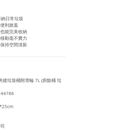
容納日常垃圾
開便利掀蓋
隙也能完美收納
計移動毫不費力
臭保持空間清新
夾縫垃圾桶附滑輪 7L (廚餘桶 垃
44786
*25cm
陸
公司