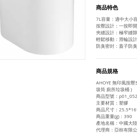
商品特色
7L容量：適中大小
按壓設計：一按即
夾縫設計：極窄縫
輕鬆移動：滑輪設
防臭密封：蓋子防
商品規格
AHOYE 無印風按壓
圾筒 廁所垃圾桶 )
商品型號：p01_052
主要材質：塑膠
商品尺寸：25.5*16
商品重量(g)：390
產地名稱：中國大
代理商：亞桓有限