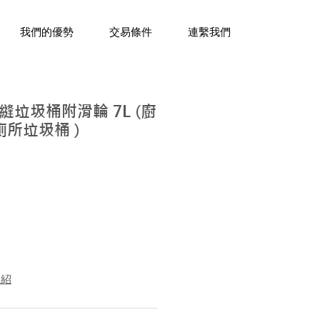
三十年經驗，企業禮贈品專家。
我們的優勢
交易條件
連繫我們
垃圾桶附滑輪 7L (廚
廁所垃圾桶 )
介紹