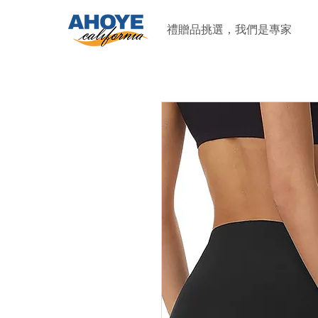
禮贈品挑選，我們是專家