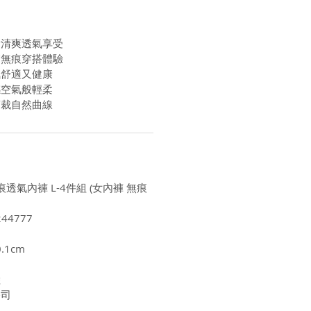
滑清爽透氣享受
膚無痕穿搭體驗
氣舒適又健康
感空氣般輕柔
剪裁自然曲線
痕透氣內褲 L-4件組 (女內褲 無痕
44777
.1cm
陸
公司