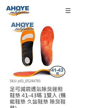
SKU: p01_05244765
足弓減震透氣除臭運動
鞋墊 41-43碼 1雙入 (機
能鞋墊 久站鞋墊 除臭鞋