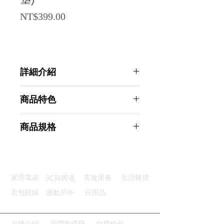
墊)
Price
NT$399.00
詳細介紹
點選前往觀看詳細介紹
商品特色
足弓支撐：高效支撐提升舒適度
商品規格
減震設計：前後雙重減震減少衝擊
除臭抗菌：抑制異味健康又衛生
AHOYE 足弓減震透氣除臭運動鞋墊
自由裁剪：可調尺寸適應各種鞋款
41-43碼 1雙入 (機能鞋墊 久站鞋墊
多重選擇：尺碼選擇滿足需求
除臭鞋墊)
3C與周邊
家用電器
美妝保養
生活雜貨
商品型號：p01_05244765
主要材質：PU
衣包鞋錶
運動戶外
日用品
商品尺寸：28.5*9.5*0.7cm
商品重量(g)：145
產地名稱：中國大陸
我們的優勢