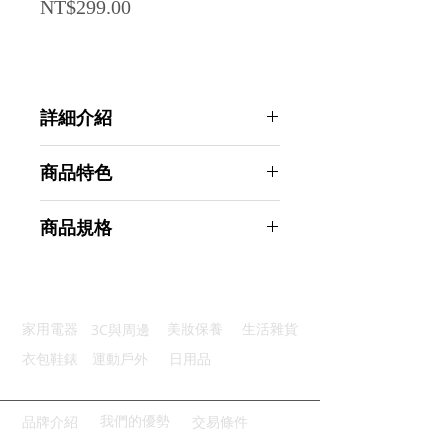
Price
NT$299.00
詳細介紹
點選前往觀看詳細介紹
商品特色
優質材質：採用高品質PVC材質
商品規格
防滑設計：編織紋路增強防滑效果
尺寸適中：適用多種場合輕鬆搭配
AHOYE 輕奢款可水洗耐熱餐墊 4入
易於清潔：可水洗設計簡單維護
組 (隔熱墊 餐桌墊 桌墊 防汙墊 防滑
捲收方便：可捲起收納不占空間
墊)
3C與周邊
家用電器
美妝保養
生活雜貨
商品型號：p01_05244761
主要材質：PVC
衣包鞋錶
運動戶外
日用品
商品尺寸：44.5*30*0.1cm
商品重量(g)：75
產地名稱：中國大陸
我們的優勢
品牌介紹
交易條件
代理商：亞桓有限公司