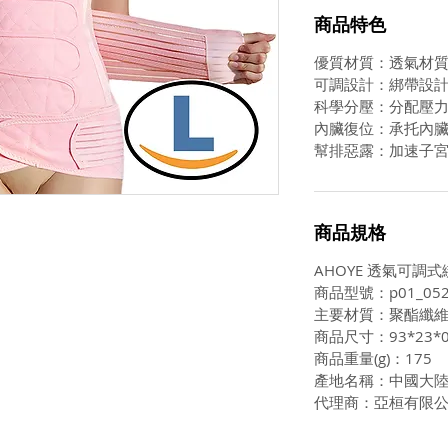
商品特色
優質材質：透氣材
可調設計：綁帶設
科學分壓：分配壓
內臟復位：承托內
幫排惡露：加速子
商品規格
AHOYE 透氣可調式
商品型號：p01_052
主要材質：聚酯纖維(
商品尺寸：93*23*0
商品重量(g)：175
產地名稱：中國大
代理商：亞桓有限