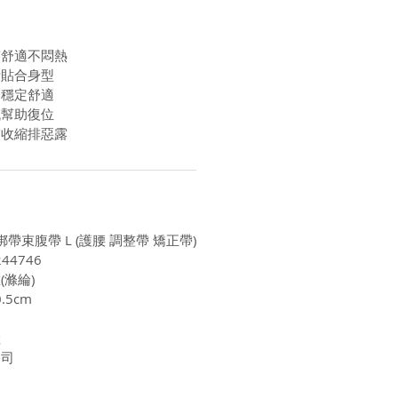
質舒適不悶熱
計貼合身型
力穩定舒適
臟幫助復位
宮收縮排惡露
綁帶束腹帶 L (護腰 調整帶 矯正帶)
44746
滌綸)
.5cm
陸
公司