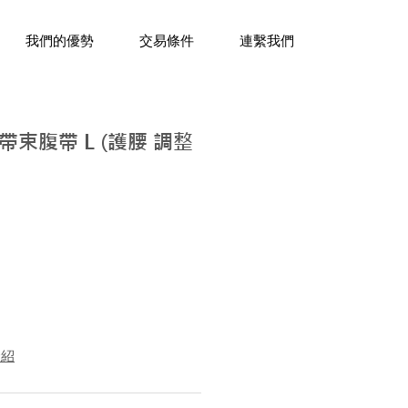
三十年經驗，企業禮贈品專家。
我們的優勢
交易條件
連繫我們
束腹帶 L (護腰 調整
介紹