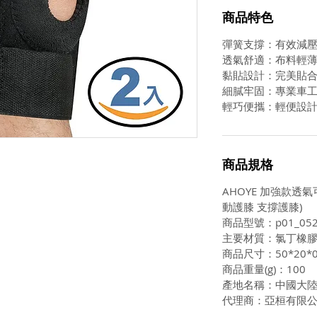
商品特色
彈簧支撐：有效減
透氣舒適：布料輕
黏貼設計：完美貼
細膩牢固：專業車
輕巧便攜：輕便設
商品規格
AHOYE 加強款透氣
動護膝 支撐護膝)
商品型號：p01_052
主要材質：氯丁橡
商品尺寸：50*20*0
商品重量(g)：100
產地名稱：中國大
代理商：亞桓有限