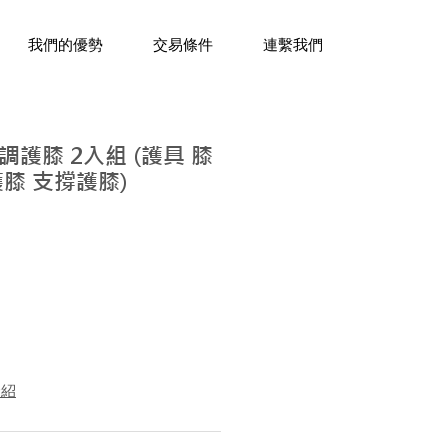
三十年經驗，企業禮贈品專家。
我們的優勢
交易條件
連繫我們
護膝 2入組 (護具 膝
膝 支撐護膝)
介紹