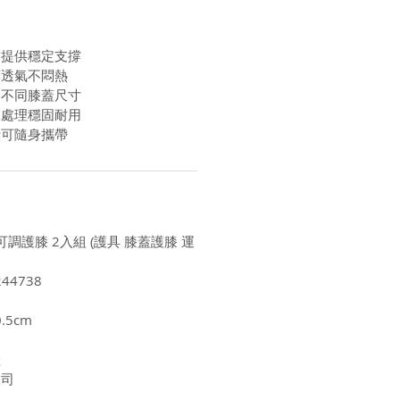
壓提供穩定支撐
薄透氣不悶熱
合不同膝蓋尺寸
工處理穩固耐用
計可隨身攜帶
可調護膝 2入組 (護具 膝蓋護膝 運
44738
膠
.5cm
陸
公司