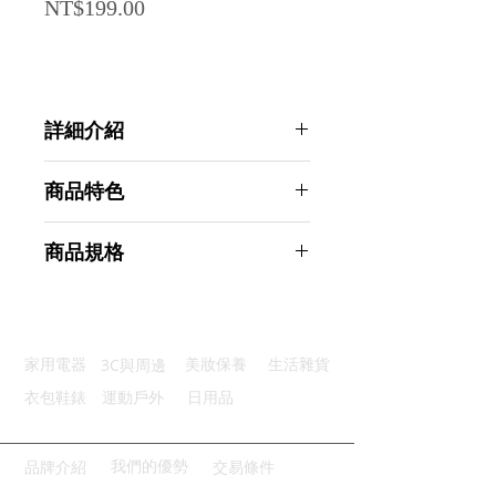
Price
NT$199.00
詳細介紹
點選前往觀看詳細介紹
商品特色
優質材質：ABS+橡塑堅固耐用
商品規格
小口設計：7公分寬適用小袋
防滑設計：內設防滑條紋夾口緊密
AHOYE 食物袋子封口夾 小-6入 (密
回型彈簧：彈力十足按壓輕鬆省力
封夾 保鮮夾 零食夾 食物密封夾)
舒適手柄：橡塑手柄握感舒適
商品型號：p01_05244734
3C與周邊
家用電器
美妝保養
生活雜貨
主要材質：橡膠
商品尺寸：8*7*3.5cm
衣包鞋錶
運動戶外
日用品
商品重量(g)：25
產地名稱：中國大陸
代理商：亞桓有限公司
我們的優勢
品牌介紹
交易條件