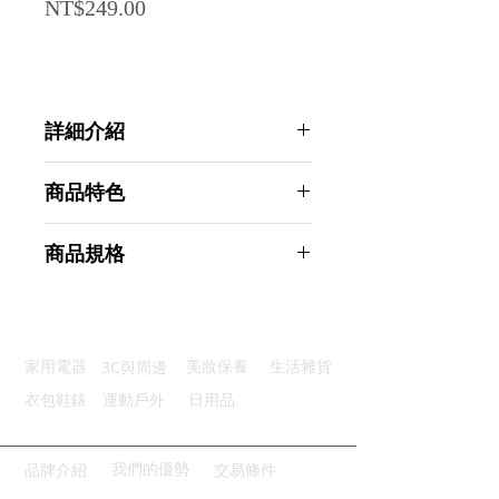
Price
NT$249.00
詳細介紹
點選前往觀看詳細介紹
商品特色
優質材質：金屬材料強韌又耐用
商品規格
節省空間：L型設計高效收納
防滑設計：底部防滑墊穩固防滑
AHOYE 金屬桌面書立架 2入/組 (收
現代簡約：樹葉鏤空造型簡約時尚
納架 L型架 書架 文件架 書擋)
多功使用：適合物品整理保持整潔
商品型號：p01_05244726
3C與周邊
家用電器
美妝保養
生活雜貨
主要材質：金屬
商品尺寸：17.5*12*9cm
衣包鞋錶
運動戶外
日用品
商品重量(g)：320
產地名稱：中國大陸
代理商：亞桓有限公司
我們的優勢
品牌介紹
交易條件