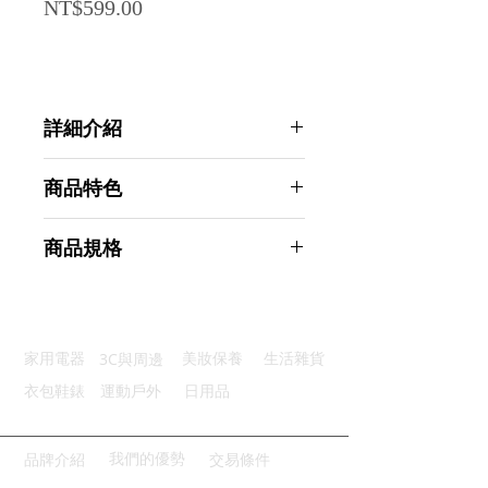
Price
NT$599.00
詳細介紹
點選前往觀看詳細介紹
商品特色
優質材質：採用優質不鏽鋼材質
商品規格
自動笛音：水沸發出聲提醒關火
均勻受熱：壺底導熱快速受熱均勻
AHOYE 歐式不鏽鋼笛音壺 3L (煮水
防燙手柄：採用電木手柄隔熱防燙
壺 燒水壺 開水壺 茶壺 滾水壺 熱水
多爐適用：適合各類爐具靈活使用
壺)
3C與周邊
家用電器
美妝保養
生活雜貨
商品型號：p01_05244720
主要材質：不鏽鋼
衣包鞋錶
運動戶外
日用品
商品尺寸：23*20*20cm
商品重量(g)：600
產地名稱：中國大陸
我們的優勢
品牌介紹
交易條件
代理商：亞桓有限公司