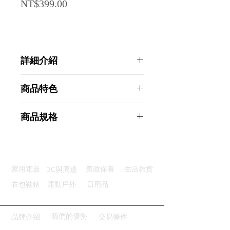
Price
NT$399.00
詳細介紹
點選前往觀看詳細介紹
商品特色
耐用堅固：不鏽鋼材料長久如新
商品規格
無痕安裝：免打孔保護牆面外觀
三層收納：上下三層通風更快速
AHOYE 免打孔三層不鏽鋼浴室毛巾
節省空間：靈活收納充分利用空間
架 (浴室收納架 置物架 毛巾桿 抹布
圓潤邊角：貼心設計防碰撞不傷手
架)
3C與周邊
家用電器
美妝保養
生活雜貨
商品型號：p01_05244713
主要材質：不鏽鋼
衣包鞋錶
運動戶外
日用品
商品尺寸：80*30*15cm
商品重量(g)：260
產地名稱：中國大陸
我們的優勢
品牌介紹
交易條件
代理商：亞桓有限公司