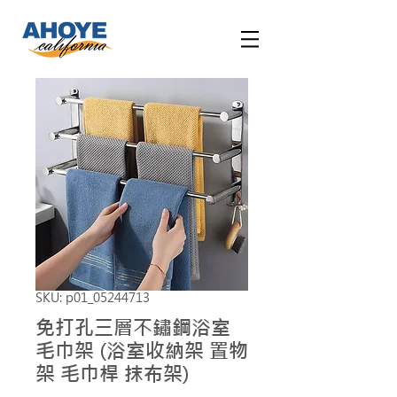
SKU: p01_05244713
免打孔三層不鏽鋼浴室
毛巾架 (浴室收納架 置物
架 毛巾桿 抹布架)