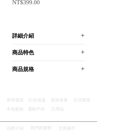
Price
NT$399.00
詳細介紹
點選前往觀看詳細介紹
商品特色
透氣吸濕：透氣材質保持乾爽不悶
商品規格
彈力不勒：彈性腰帶鬆緊佳不勒人
貼心設計：立體剪裁穿著更舒適
AHOYE 純棉透氣高彈平口褲 XXL-3
防夾設計：專為臀部設計防止夾臀
入組 (男內褲 四角褲 彈力內褲 運動
精緻走線：精細車工耐磨不易脫線
內褲 )
3C與周邊
家用電器
美妝保養
生活雜貨
商品型號：p01_05244710
主要材質：棉
衣包鞋錶
運動戶外
日用品
商品尺寸：42*26*1cm
商品重量(g)：160
產地名稱：中國大陸
我們的優勢
品牌介紹
交易條件
代理商：亞桓有限公司