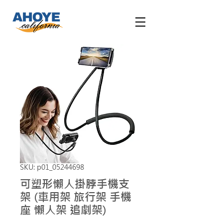
SKU: p01_05244698
可塑形懶人掛脖手機支
架 (車用架 旅行架 手機
座 懶人架 追劇架)