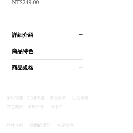
Price
NT$249.00
詳細介紹
點選前往觀看詳細介紹
商品特色
靈活支架：可隨意塑形輕鬆穩定
商品規格
旋轉夾具：夾具360度旋轉角度
護頸舒適：加厚海綿墊層佩戴舒適
AHOYE 可塑形懶人掛脖手機支架
解放雙手：追劇神器輕鬆無負擔
(車用架 旅行架 手機座 懶人架 追劇
機型適用：兼容多款手機使用方便
架)
3C與周邊
家用電器
美妝保養
生活雜貨
商品型號：p01_05244698
主要材質：塑料
衣包鞋錶
運動戶外
日用品
商品尺寸：20*12*5cm
商品重量(g)：215
產地名稱：中國大陸
我們的優勢
品牌介紹
交易條件
代理商：亞桓有限公司