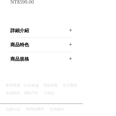
Price
NT$599.00
詳細介紹
點選前往觀看詳細介紹
商品特色
透氣吸濕：透氣材質保持乾爽不悶
商品規格
彈力不勒：彈性腰帶鬆緊佳不勒人
U凸設計：U型空間穿著更舒適
AHOYE 長版防磨腿平口褲 XXL-4入
防磨設計：長版設計防止腿部摩擦
組 (男內褲 四角褲 彈力內褲 運動內
精緻走線：精細車工耐磨不易脫線
褲 )
3C與周邊
家用電器
美妝保養
生活雜貨
商品型號：p01_05244695
主要材質：棉
衣包鞋錶
運動戶外
日用品
商品尺寸：42*33*2cm
商品重量(g)：275
產地名稱：中國大陸
我們的優勢
品牌介紹
交易條件
代理商：亞桓有限公司