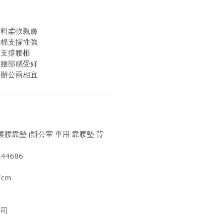
面料柔軟親膚
憶棉支撐性強
區支撐腰椎
壓腰部感受好
內辦公兩相宜
護腰靠墊 (辦公室 車用 靠腰墊 背
44686
7cm
陸
公司