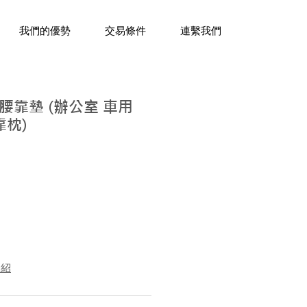
三十年經驗，企業禮贈品專家。
我們的優勢
交易條件
連繫我們
腰靠墊 (辦公室 車用
靠枕)
介紹