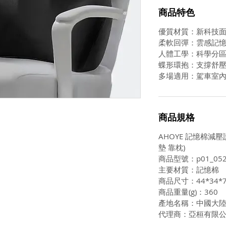
商品特色
優質材質：新科技
柔軟回彈：雲感記
人體工學：科學分
蝶形環抱：支撐舒
多場適用：駕車室
商品規格
AHOYE 記憶棉減壓
墊 靠枕)
商品型號：p01_052
主要材質：記憶棉
商品尺寸：44*34*
商品重量(g)：360
產地名稱：中國大
代理商：亞桓有限