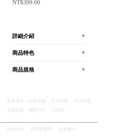
Price
NT$399.00
詳細介紹
點選前往觀看詳細介紹
商品特色
防割保護：專業認證確保雙手安全
商品規格
調節扣帶：適合不同手型自由調整
舒適透氣：柔順不刺手靈活透氣
AHOYE 9級不鏽鋼絲防割手套 1隻
精細做工：無縫焊接結構堅固耐用
入-M (防護手套 安全手套 工作手套)
應用廣泛：適合於生活中多種場合
商品型號：p01_05244682
3C與周邊
家用電器
美妝保養
生活雜貨
主要材質：不鏽鋼
商品尺寸：25*16*3cm
衣包鞋錶
運動戶外
日用品
商品重量(g)：135
產地名稱：中國大陸
代理商：亞桓有限公司
我們的優勢
品牌介紹
交易條件