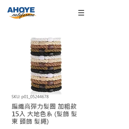
SKU: p01_05244678
編織高彈力髮圈 加粗款
15入 大地色系 (髮飾 髮
束 頭飾 髮繩)