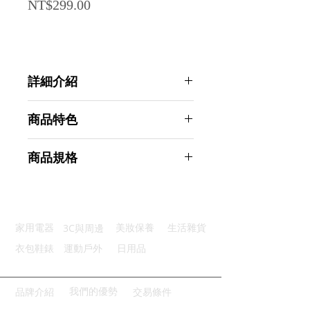
Price
NT$299.00
詳細介紹
點選前往觀看詳細介紹
商品特色
優質材質：柔軟編織彈性不勒頭
商品規格
加粗設計：髮圈加粗牢固不滑脫
可愛珠飾：珠飾點綴展現獨特風格
AHOYE 編織高彈力髮圈 加粗款15入
多色可選：輕鬆搭配多樣服飾風格
大地色系 (髮飾 髮束 頭飾 髮繩)
廣泛應用：適合多種運動場合
商品型號：p01_05244678
3C與周邊
家用電器
美妝保養
生活雜貨
主要材質：尼龍
商品尺寸：13*7*3cm
衣包鞋錶
運動戶外
日用品
商品重量(g)：45
產地名稱：中國大陸
代理商：亞桓有限公司
我們的優勢
品牌介紹
交易條件