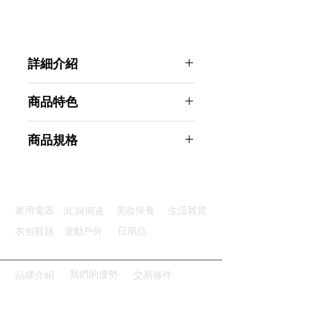
詳細介紹
點選前往觀看詳細介紹
商品特色
優質材質：食品級安全材質製成
商品規格
輕鬆取冰：柔韌矽膠脫模取冰容易
多格設計：一次完成大容量製冰
AHOYE 24格矽膠製冰盒 (儲冰盒 冰
耐用抗裂：高品質矽膠長久使用
塊模具)
節省空間：堆疊擺放節省冰箱空間
商品型號：p01_05244659
3C與周邊
家用電器
美妝保養
生活雜貨
主要材質：矽膠
商品尺寸：26*10*3cm
衣包鞋錶
運動戶外
日用品
商品重量(g)：115
產地名稱：中國大陸
代理商：亞桓有限公司
我們的優勢
品牌介紹
交易條件