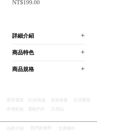
Price
NT$199.00
詳細介紹
點選前往觀看詳細介紹
商品特色
優質材質：無紡布材質輕盈透氣
商品規格
防塵效果：有效防塵保護髮絲乾淨
全面保護：鬆緊設計固定不滑動
AHOYE 透氣防塵帽 100入 加大長短
尺寸適中：適用長髮短髮也能用
髮可用 (無塵室 除塵室 網帽 防護帽)
適用廣泛：多場景適用實用性強
商品型號：p01_05244658
3C與周邊
家用電器
美妝保養
生活雜貨
主要材質：無紡布
商品尺寸：25*22*10cm
衣包鞋錶
運動戶外
日用品
商品重量(g)：245
產地名稱：中國大陸
代理商：亞桓有限公司
我們的優勢
品牌介紹
交易條件