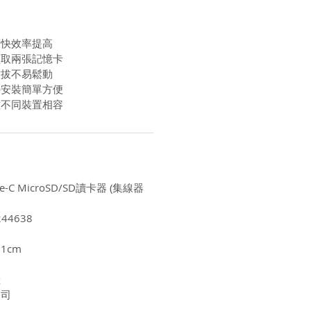
度快效率提高
讀取兩張記憶卡
插拔不易鬆動
外安裝簡單方便
種不同裝置相容
ype-C MicroSD/SD讀卡器 (集線器
44638
.1cm
陸
公司