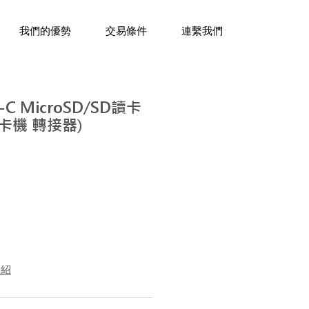
三十年經驗，企業禮贈品專家。
我們的優勢
交易條件
連繫我們
e-C MicroSD/SD讀卡
讀卡機 轉接器)
介紹