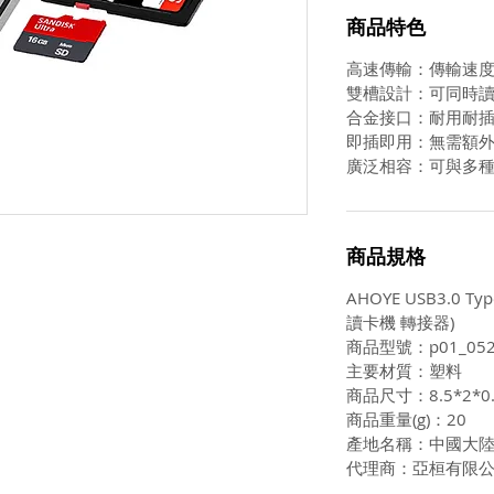
商品特色
高速傳輸：傳輸速
雙槽設計：可同時
合金接口：耐用耐
即插即用：無需額
廣泛相容：可與多
商品規格
AHOYE USB3.0 T
讀卡機 轉接器)
商品型號：p01_052
主要材質：塑料
商品尺寸：8.5*2*0
商品重量(g)：20
產地名稱：中國大
代理商：亞桓有限