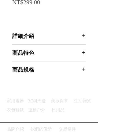
Price
NT$299.00
詳細介紹
點選前往觀看詳細介紹
商品特色
優質材質：鋁合金材質堅固耐用
商品規格
度量便捷：內建實用尺度方便測量
保護設計：四周圓角設計安全無慮
AHOYE A4鋁合金文件夾 (資料夾 板
夾持力強：牢固夾持保護紙張完善
夾 書寫板 文件夾板)
貼心設計：可伸縮掛環使用靈活
商品型號：p01_05244627
3C與周邊
家用電器
美妝保養
生活雜貨
主要材質：鋁合金中纖板
商品尺寸：31.5*22.5*1cm
衣包鞋錶
運動戶外
日用品
商品重量(g)：220
產地名稱：中國大陸
代理商：亞桓有限公司
我們的優勢
品牌介紹
交易條件