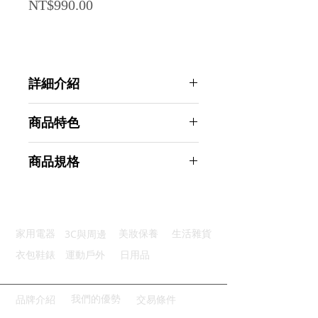
Price
NT$990.00
詳細介紹
點選前往觀看詳細介紹
商品特色
舒適耐用：天鵝絨內襯堅固皮革
商品規格
面部貼合：貼合設計增加舒適感
牢固可靠：強力魔鬼氈穩定支撐
AHOYE 吊帶式肩頸放鬆器 (頸椎牽
優質手柄：防滑泡棉手柄使用安心
引器 頸椎伸展器 拉伸器)
持續使用：每日15分鐘持久舒適
商品型號：p01_05244602
3C與周邊
家用電器
美妝保養
生活雜貨
主要材質：皮革
商品尺寸：14.1*20.5*7.5cm
衣包鞋錶
運動戶外
日用品
商品重量(g)：530
產地名稱：中國大陸
代理商：亞桓有限公司
我們的優勢
品牌介紹
交易條件