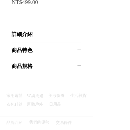
Price
NT$499.00
詳細介紹
點選前往觀看詳細介紹
商品特色
柔軟親膚：採用嚴選面料輕盈如絲
商品規格
防漏保護：高度防漏全面防護效果
中腰設計：彈力舒適腰邊舒適無壓
AHOYE 女用中腰生理褲 黑色-4入
完整包覆：完整輕柔包覆不卡內褲
2XL (防漏內褲 月亮褲 吸水內褲)
車工精細：雙線收邊設計針腳細密
商品型號：p01_05244594
3C與周邊
家用電器
美妝保養
生活雜貨
主要材質：棉
商品尺寸：40*30.5*0.3cm
衣包鞋錶
運動戶外
日用品
商品重量(g)：56
產地名稱：中國大陸
代理商：亞桓有限公司
我們的優勢
品牌介紹
交易條件