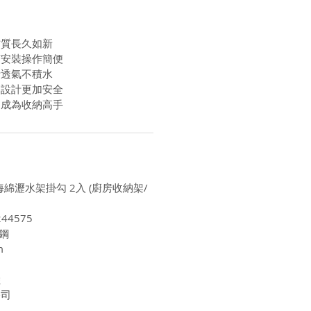
材質長久如新
釘安裝操作簡便
計透氣不積水
角設計更加安全
用成為收納高手
鋼海綿瀝水架掛勾 2入 (廚房收納架/
44575
鋼
m
陸
公司