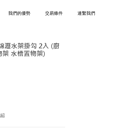
三十年經驗，企業禮贈品專家。
我們的優勢
交易條件
連繫我們
綿瀝水架掛勾 2入 (廚
物架 水槽置物架)
介紹