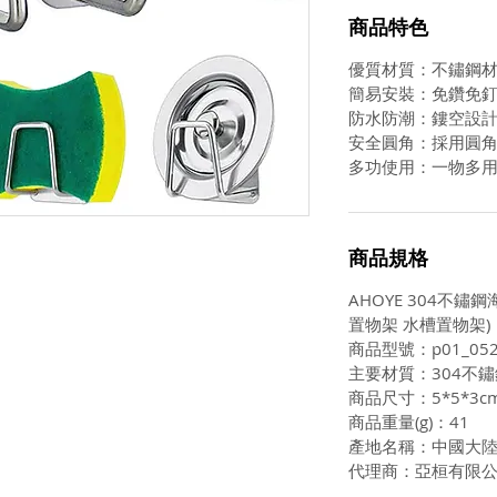
商品特色
優質材質：不鏽鋼
簡易安裝：免鑽免
防水防潮：鏤空設
安全圓角：採用圓
多功使用：一物多
商品規格
AHOYE 304不鏽
置物架 水槽置物架)
商品型號：p01_052
主要材質：304不鏽
商品尺寸：5*5*3c
商品重量(g)：41
產地名稱：中國大
代理商：亞桓有限