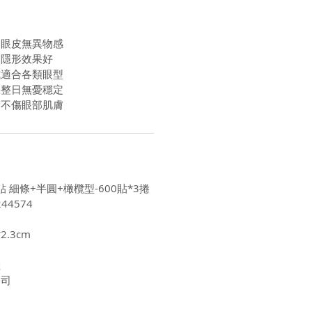
適眼皮無異物感
膚隱形效果好
式適合各類眼型
果整日無憂穩定
除不傷眼部肌膚
貼 細條+半圓+橄欖型-600貼*3捲
44574
2.3cm
陸
公司