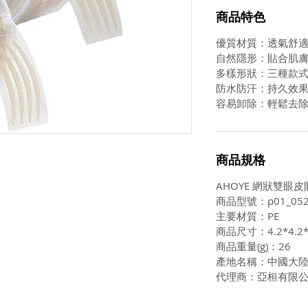
商品特色
優質材質：透氣舒
自然隱形：貼合肌
多樣形狀：三種款
防水防汗：持久效
容易卸除：輕鬆去
商品規格
AHOYE 網狀雙眼皮
商品型號：p01_052
主要材質：PE
商品尺寸：4.2*4.2*
商品重量(g)：26
產地名稱：中國大
代理商：亞桓有限