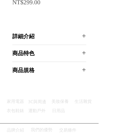
Price
NT$299.00
詳細介紹
點選前往觀看詳細介紹
商品特色
優質材質：不鏽鋼材質耐用不生鏽
商品規格
便利安裝：免打孔便利安裝不傷牆
防水防潮：鏤空設計透氣不積水
AHOYE 304不鏽鋼海綿瀝水架 (廚房
圓潤邊角：採邊角光滑無毛刺設計
收納架/置物架 水槽置物架)
廣泛兼容：廣泛適用於各種地方
商品型號：p01_05244573
3C與周邊
家用電器
美妝保養
生活雜貨
主要材質：304不鏽鋼
商品尺寸：15*6.5*5.5cm
衣包鞋錶
運動戶外
日用品
商品重量(g)：127
產地名稱：中國大陸
代理商：亞桓有限公司
我們的優勢
品牌介紹
交易條件