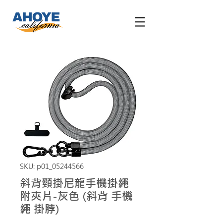
SKU: p01_05244566
斜背頸掛尼龍手機掛繩
附夾片-灰色 (斜背 手機
繩 掛脖)