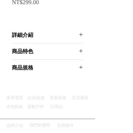
Price
NT$299.00
詳細介紹
點選前往觀看詳細介紹
商品特色
優質材質：聚酯纖維製成耐用佳
商品規格
堅固耐用：加粗金屬配件抗鏽性強
易於安裝：無需工具輕鬆裝戴好
AHOYE 斜背頸掛尼龍手機掛繩 附夾
多功能性：可掛小物提高日常便利
片-灰色 (斜背 手機繩 掛脖)
通用設計：大部分手機殼皆適用
商品型號：p01_05244566
3C與周邊
家用電器
美妝保養
生活雜貨
主要材質：聚酯纖維
商品尺寸：68*3*1cm
衣包鞋錶
運動戶外
日用品
商品重量(g)：82
產地名稱：中國大陸
代理商：亞桓有限公司
我們的優勢
品牌介紹
交易條件