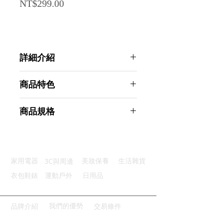
Price
NT$299.00
詳細介紹
點選前往觀看詳細介紹
商品特色
強大拉力：持久拉力20公斤承重
商品規格
多層防護：表面防鏽耐用長效保護
快速安裝：快速吸附固定安裝簡便
AHOYE 20KG拉力U型強力磁鐵掛勾
組裝靈活：輕巧易攜自由組裝拆卸
黑色3入 (無痕掛勾 磁性 強力磁鐵)
多功使用：適合多種場景應用廣泛
商品型號：p01_05244549
3C與周邊
家用電器
美妝保養
生活雜貨
主要材質：釹鐵硼
商品尺寸：6*2.2*2.2cm
衣包鞋錶
運動戶外
日用品
商品重量(g)：42
產地名稱：中國大陸
代理商：亞桓有限公司
我們的優勢
品牌介紹
交易條件