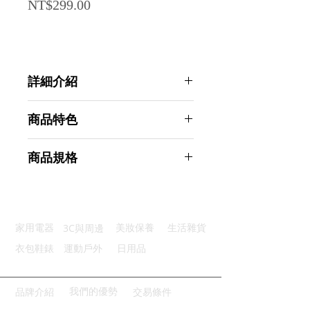
Price
NT$299.00
詳細介紹
點選前往觀看詳細介紹
商品特色
優質材質：聚酯纖維製成耐用防水
商品規格
靈活調節：可調式設計貼合脖子
貼心配件：附帶掃髮刷子配套齊全
AHOYE 髮廊專用連身理髮圍布 附刷
精細做工：車工精緻走線均勻整齊
子 (剪髮圍 染髮布 理容巾 理髮圍巾)
多功使用：場合多樣適用性廣泛
商品型號：p01_05244540
3C與周邊
家用電器
美妝保養
生活雜貨
主要材質：聚酯纖維
商品尺寸：30*20*5cm
衣包鞋錶
運動戶外
日用品
商品重量(g)：175
產地名稱：中國大陸
代理商：亞桓有限公司
我們的優勢
品牌介紹
交易條件