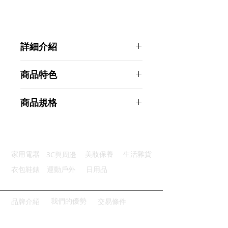
詳細介紹
點選前往觀看詳細介紹
商品特色
優質材料：天然劍麻粗糙耐磨耐抓
商品規格
防滑穩固：魔鬼氈設計簡便固定
增添樂趣：附有毛絨球增加互動性
AHOYE 沙發保護貓抓板 (貓抓床 貓
優質鎖邊：鎖邊工藝精細耐用性強
抓墊 貓玩具)
使用場景：適合多種家具多功使用
商品型號：p01_05244538
3C與周邊
家用電器
美妝保養
生活雜貨
主要材質：劍麻
商品尺寸：70*30*1cm
衣包鞋錶
運動戶外
日用品
商品重量(g)：250
產地名稱：中國大陸
代理商：亞桓有限公司
我們的優勢
品牌介紹
交易條件