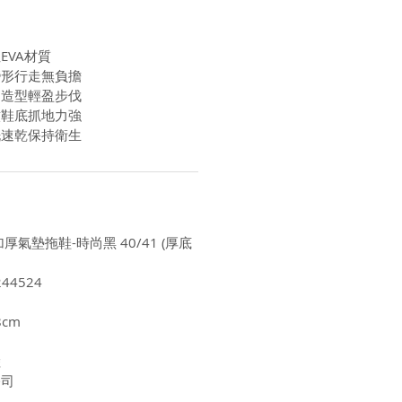
EVA材質
變形行走無負擔
凹造型輕盈步伐
紋鞋底抓地力強
洗速乾保持衛生
加厚氣墊拖鞋-時尚黑 40/41 (厚底
44524
8cm
陸
公司