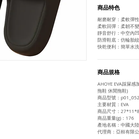
商品特色
耐磨耐穿：柔軟彈性
柔軟回彈：柔韌不
靜音舒行：中空內
防滑鞋底：仿輪胎
快乾便利：簡單水
商品規格
AHOYE EVA踩屎感
拖鞋 休閒拖鞋)
商品型號：p01_052
主要材質：EVA
商品尺寸：27*11*
商品重量(g)：176
產地名稱：中國大
代理商：亞桓有限