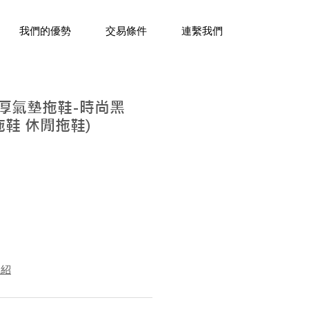
三十年經驗，企業禮贈品專家。
我們的優勢
交易條件
連繫我們
加厚氣墊拖鞋-時尚黑
底拖鞋 休閒拖鞋)
介紹