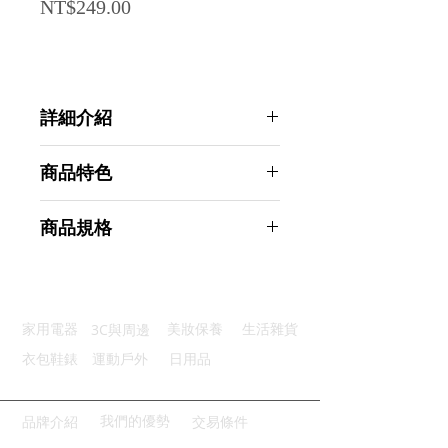
Price
NT$249.00
詳細介紹
點選前往觀看詳細介紹
商品特色
耐磨耐穿：柔軟彈性EVA材質
商品規格
柔軟回彈：柔韌不變形行走無負擔
靜音舒行：中空內凹造型輕盈步伐
AHOYE EVA踩屎感加厚氣墊拖鞋-牛
防滑鞋底：仿輪胎紋鞋底抓地力強
奶白 36/37 (厚底拖鞋 休閒拖鞋)
快乾便利：簡單水洗速乾保持衛生
商品型號：p01_05244519
3C與周邊
家用電器
美妝保養
生活雜貨
主要材質：EVA
商品尺寸：27*11*8cm
衣包鞋錶
運動戶外
日用品
商品重量(g)：176
產地名稱：中國大陸
代理商：亞桓有限公司
我們的優勢
品牌介紹
交易條件