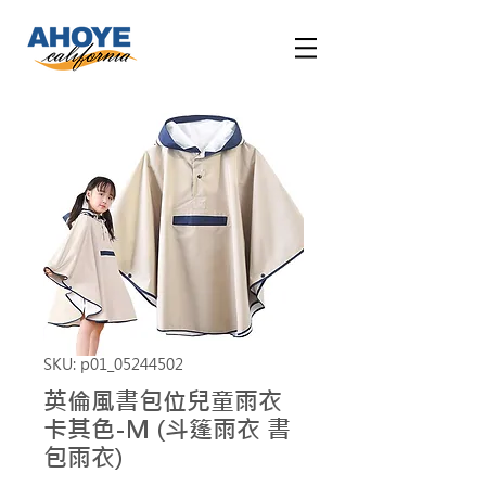
SKU: p01_05244502
英倫風書包位兒童雨衣
卡其色-M (斗篷雨衣 書
包雨衣)