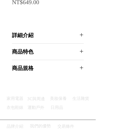
Price
NT$649.00
詳細介紹
點選前往觀看詳細介紹
商品特色
優質材質：聚酯纖維製成防水透氣
商品規格
全面覆蓋：斗篷風格雨衣設計考究
可調抽繩：專業防水下大雨無患
AHOYE 英倫風書包位兒童雨衣 卡其
口袋設計：方便存儲物品實用性強
色-M (斗篷雨衣 書包雨衣)
便攜收納：附提手收納袋方便攜帶
商品型號：p01_05244502
3C與周邊
家用電器
美妝保養
生活雜貨
主要材質：聚酯纖維
商品尺寸：26*23*2cm
衣包鞋錶
運動戶外
日用品
商品重量(g)：402
產地名稱：中國大陸
代理商：亞桓有限公司
我們的優勢
品牌介紹
交易條件