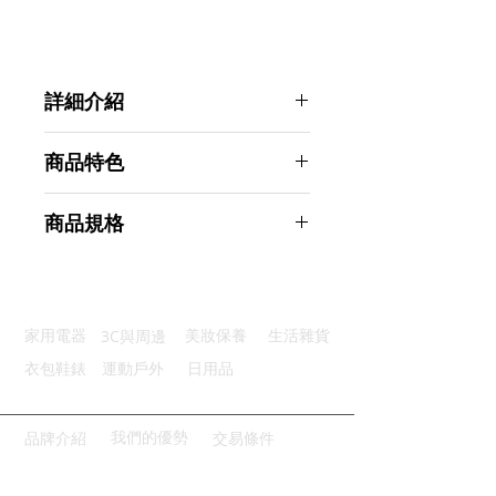
詳細介紹
點選前往觀看詳細介紹
商品特色
黏附升級：優質尼龍固定更牢靠
商品規格
簡單操作：不需夾子固定輕鬆上手
無損髮質：保護頭髮無需熱處理
AHOYE 韓式空氣劉海髮捲 6入 (捲髮
適用髮長：長短髮皆宜使用方便
器 髮捲夾)
便攜設計：輕巧易攜帶隨時使用
商品型號：p01_05244494
3C與周邊
家用電器
美妝保養
生活雜貨
主要材質：塑料
商品尺寸：6.3*5.5*3.5cm
衣包鞋錶
運動戶外
日用品
商品重量(g)：12
產地名稱：中國大陸
代理商：亞桓有限公司
我們的優勢
品牌介紹
交易條件