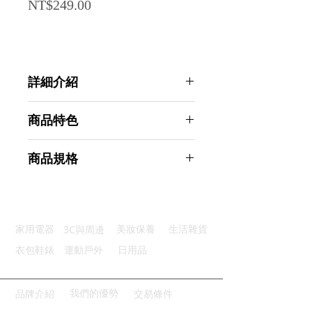
Price
NT$249.00
詳細介紹
點選前往觀看詳細介紹
商品特色
簡單安裝：輕鬆操作無需鑽孔工具
商品規格
彈簧夾口：牢牢夾住穩固不滑動
適配靈活：安裝靈活適用範圍廣
AHOYE 重型專用窗簾桿固定夾 2入-
多功用途：不僅限於窗簾廣泛使用
免打孔 (掛勾 掛架 窗簾掛桿)
防水材質：浴室也適用安心使用
商品型號：p01_05244493
3C與周邊
家用電器
美妝保養
生活雜貨
主要材質：ABS
商品尺寸：7.4*4.4*5.7cm
衣包鞋錶
運動戶外
日用品
商品重量(g)：34
產地名稱：中國大陸
代理商：亞桓有限公司
我們的優勢
品牌介紹
交易條件