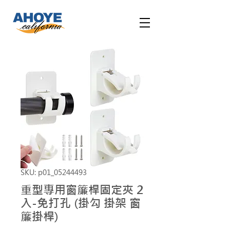
SKU: p01_05244493
重型專用窗簾桿固定夾 2
入-免打孔 (掛勾 掛架 窗
簾掛桿)