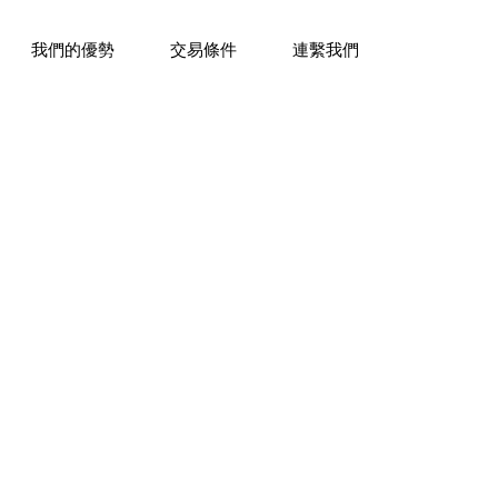
三十年經驗，企業禮贈品專家。
我們的優勢
交易條件
連繫我們