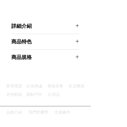
詳細介紹
點選前往觀看詳細介紹
商品特色
環保選材：生物降解材質易於處理
商品規格
防油耐溫：適用微波爐便利實用
光滑邊緣：手感溫和使用安全舒適
AHOYE 可降解環保紙碗 50入 (湯碗
方便清潔：一次性使用免洗省心
免洗碗)
場合多樣：適合各式聚會用途廣泛
商品型號：p01_05244462
3C與周邊
家用電器
美妝保養
生活雜貨
主要材質：紙
商品尺寸：11*11*5cm
衣包鞋錶
運動戶外
日用品
商品重量(g)：0.3
產地名稱：中國大陸
代理商：亞桓有限公司
我們的優勢
品牌介紹
交易條件