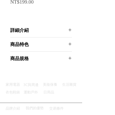
Price
NT$199.00
詳細介紹
點選前往觀看詳細介紹
商品特色
優質材質：PEVA材質環保友善
商品規格
防水功能：清洗方便易擦拭快速乾
掛鉤方便：C型鉤掛加粗堅固實用
AHOYE PEVA免打孔加厚防霉防水浴
乾濕分離：有效隔離水花不外濺
簾 附掛環 (乾濕分離 浴簾 淋浴間)
多場適用：家庭宿舍飯店皆合適
商品型號：p01_05244458
3C與周邊
家用電器
美妝保養
生活雜貨
主要材質：PEVA
商品尺寸：29*22*1cm
衣包鞋錶
運動戶外
日用品
商品重量(g)：167
產地名稱：中國大陸
代理商：亞桓有限公司
我們的優勢
品牌介紹
交易條件