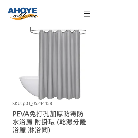
SKU: p01_05244458
PEVA免打孔加厚防霉防
水浴簾 附掛環 (乾濕分離
浴簾 淋浴間)