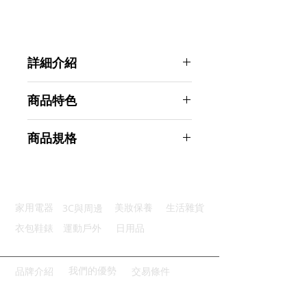
詳細介紹
點選前往觀看詳細介紹
商品特色
安全無毒：食品級PP健康安心
商品規格
多種顏色：莫蘭迪色系任君挑選
適用尺寸：一盒可放多個高效利用
AHOYE 隨身口罩收納盒 蒂芙尼綠-2
便攜輕巧：隨身攜帶方便又實用
入 (置物盒 口罩盒)
多功能性：一盒多用收納使用方便
商品型號：p01_05244456
3C與周邊
家用電器
美妝保養
生活雜貨
主要材質：PP
商品尺寸：11*11*1.5cm
衣包鞋錶
運動戶外
日用品
商品重量(g)：44
產地名稱：中國大陸
代理商：亞桓有限公司
我們的優勢
品牌介紹
交易條件