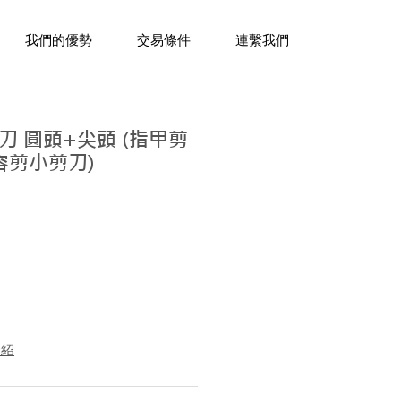
三十年經驗，企業禮贈品專家。
我們的優勢
交易條件
連繫我們
 圓頭+尖頭 (指甲剪
容剪小剪刀)
介紹