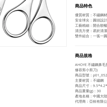
商品特色
優質材質：不鏽鋼
安全球尖：圓頭設
工藝精細：開合順
清洗方便：易於清
雙件組合：一弧一
商品規格
AHOYE 不鏽鋼鼻毛
修容剪小剪刀)
商品型號：p01_052
主要材質：不鏽鋼
商品尺寸：9.5*4.2*
商品重量(g)：30
產地名稱：中國大
代理商：亞桓有限