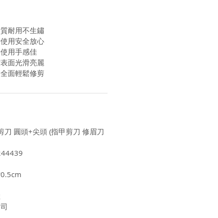
材質耐用不生鏽
計使用安全放心
暢使用手感佳
潔表面光滑亮麗
圓全面輕鬆修剪
剪刀 圓頭+尖頭 (指甲剪刀 修眉刀
44439
0.5cm
陸
公司