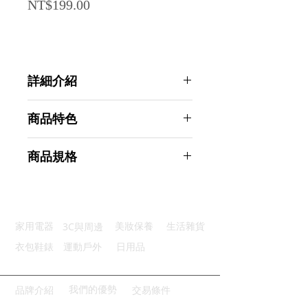
Price
NT$199.00
詳細介紹
點選前往觀看詳細介紹
商品特色
優質材質：不鏽鋼材質耐用不生鏽
商品規格
鋒利刀片：打造完美形象輕鬆剪裁
工藝精細：開合順暢使用手感佳
AHOYE 不鏽鋼眉毛剪刀 (指甲剪刀
清洗方便：易於清潔表面光滑亮麗
修眉刀 修容剪 鼻毛剪 小剪刀)
多功應用：一剪多用生活更便利
商品型號：p01_05244436
3C與周邊
家用電器
美妝保養
生活雜貨
主要材質：不鏽鋼
商品尺寸：9.5*5*0.5cm
衣包鞋錶
運動戶外
日用品
商品重量(g)：20
產地名稱：中國大陸
代理商：亞桓有限公司
我們的優勢
品牌介紹
交易條件