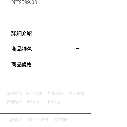
Price
NT$599.00
詳細介紹
點選前往觀看詳細介紹
商品特色
雙噴設計：大面積快速加濕保濕佳
商品規格
2L容量：大水箱減少補水次數
夜燈功能：溫馨夜燈創造浪漫氛圍
AHOYE 2L雙噴頭水氧機 TYPE-C供
供電方便：便捷供電多場合適用
電 (加濕器 薰香機 香氛機)
靜音運作：安靜運作不打擾睡眠
商品型號：p01_05244424
3C與周邊
家用電器
美妝保養
生活雜貨
主要材質：塑料
商品尺寸：13*13*15cm
衣包鞋錶
運動戶外
日用品
商品重量(g)：288
產地名稱：中國大陸
代理商：亞桓有限公司
我們的優勢
品牌介紹
交易條件