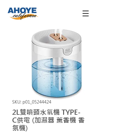
SKU: p01_05244424
2L雙噴頭水氧機 TYPE-
C供電 (加濕器 薰香機 香
氛機)