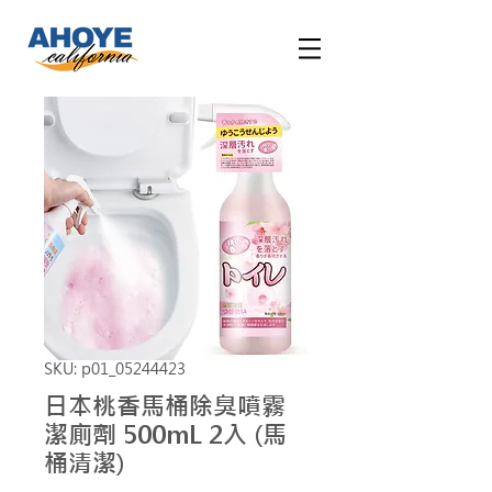
SKU: p01_05244423
日本桃香馬桶除臭噴霧
潔廁劑 500mL 2入 (馬
桶清潔)