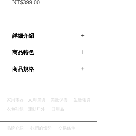
Price
NT$399.00
詳細介紹
點選前往觀看詳細介紹
商品特色
除臭高效：消除異味保持空氣清新
商品規格
泡沫覆蓋：瞬間生成泡沫深層清潔
溫和配方：不傷瓷面使用更安心
AHOYE 日本桃香馬桶除臭噴霧潔廁
簡易使用：一按即發清潔無負擔
劑 500mL 2入 (馬桶清潔)
廣泛適用：家商兩相宜適用範圍廣
商品型號：p01_05244423
3C與周邊
家用電器
美妝保養
生活雜貨
主要材質：表面活性劑
商品尺寸：6.5*6.5*19cm
衣包鞋錶
運動戶外
日用品
商品重量(g)：480
產地名稱：中國大陸
代理商：亞桓有限公司
我們的優勢
品牌介紹
交易條件