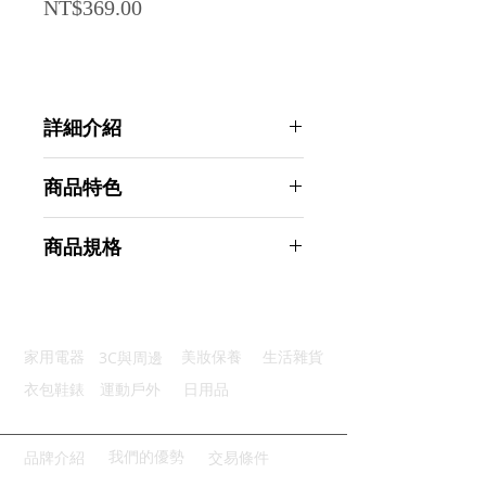
Price
NT$369.00
詳細介紹
點選前往觀看詳細介紹
商品特色
優質材質：採用防水牛津布材質
商品規格
安全保護：RFID防盜屏蔽功能
快速取放：外袋設計輕鬆過安檢
AHOYE RFID旅行防盜護照包 (護照
收納方便：隔層設計整齊方便整理
夾 護照收納包 護照套 防盜護照夾)
開和順暢：精緻車工滑順堅固拉鍊
商品型號：p01_05244419
3C與周邊
家用電器
美妝保養
生活雜貨
主要材質：牛津布
商品尺寸：22.5*13.5*2.5cm
衣包鞋錶
運動戶外
日用品
商品重量(g)：190
產地名稱：中國大陸
代理商：亞桓有限公司
我們的優勢
品牌介紹
交易條件