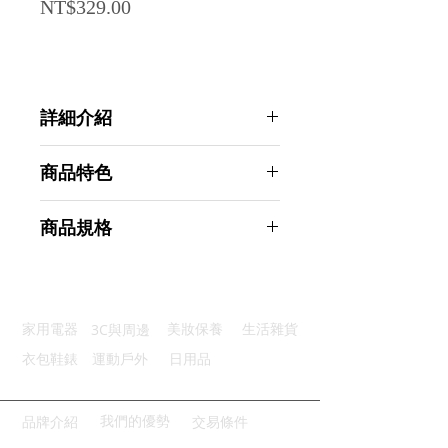
Price
NT$329.00
詳細介紹
點選前往觀看詳細介紹
商品特色
透氣安全：無紡布材質環保無害
商品規格
免鑽設計：簡單三步驟安裝容易
自由調節：送夾子控光使用便利
AHOYE 免釘透氣遮陽簾 白
簡潔美觀：乾淨外觀家居品質提升
色-90*180cm (窗簾 遮光簾 遮光窗
環保選擇：無紡布材料可回收處理
簾)
3C與周邊
家用電器
美妝保養
生活雜貨
商品型號：p01_05244406
主要材質：高密無紡布
衣包鞋錶
運動戶外
日用品
商品尺寸：90*3.5*2.8cm
商品重量(g)：80
產地名稱：中國大陸
我們的優勢
品牌介紹
交易條件
代理商：亞桓有限公司