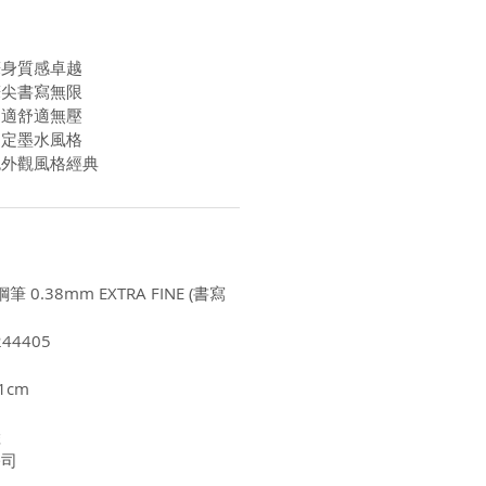
筆身質感卓越
筆尖書寫無限
均適舒適無壓
自定墨水風格
色外觀風格經典
 0.38mm EXTRA FINE (書寫
44405
1cm
陸
公司