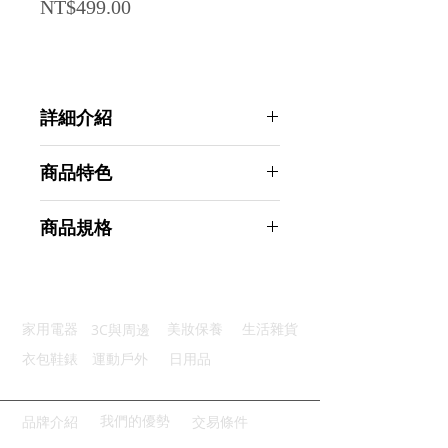
Price
NT$499.00
詳細介紹
點選前往觀看詳細介紹
商品特色
優質材質：採用阻燃材料品質保證
商品規格
超大面積：1M*1M大尺寸保護
快速滅火：幾秒內熄火方便快捷
AHOYE 露營防火布 1Mx1M 非消防
易於操作：人人可用使用步驟簡單
用器材 (隔熱布 防火墊 滅火毯)
貼心設計：掛孔方便掛置使用靈活
商品型號：p01_05244398
3C與周邊
家用電器
美妝保養
生活雜貨
主要材質：玻璃纖維
商品尺寸：20*32*2cm
衣包鞋錶
運動戶外
日用品
商品重量(g)：456
產地名稱：中國大陸
代理商：亞桓有限公司
我們的優勢
品牌介紹
交易條件