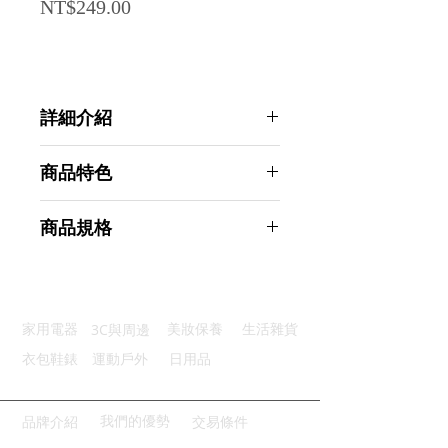
Price
NT$249.00
詳細介紹
點選前往觀看詳細介紹
商品特色
優質材質：塑膠材質製作堅固耐用
商品規格
節省肥皂：減少肥皂使用環保又經濟
容量設計：容量升級無需頻繁補充
AHOYE 450mL棕色幕斯瓶 (泡泡瓶
多功用途：各類清潔液使用廣泛
分裝瓶 按壓瓶 起泡器)
易於填充：可拆卸泵頭補充便利
商品型號：p01_05244389
3C與周邊
家用電器
美妝保養
生活雜貨
主要材質：塑料
商品尺寸：6.5*6.5*18.5cm
衣包鞋錶
運動戶外
日用品
商品重量(g)：86
產地名稱：中國大陸
代理商：亞桓有限公司
我們的優勢
品牌介紹
交易條件