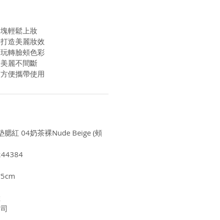
結塊輕鬆上妝
用打造美麗妝效
選玩轉臉頰色彩
映美麗不間斷
巧方便攜帶使用
腮紅 04奶茶裸Nude Beige (頰
44384
*5cm
陸
公司