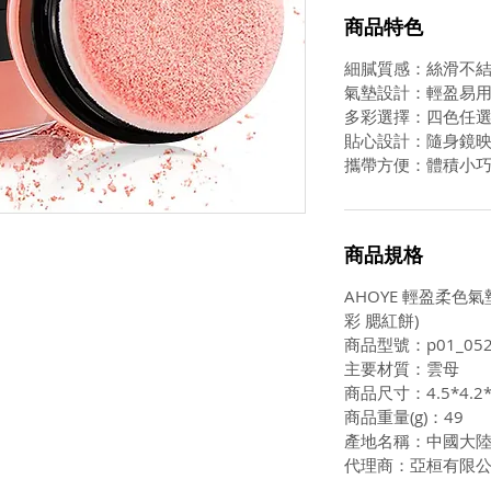
商品特色
細膩質感：絲滑不
氣墊設計：輕盈易
多彩選擇：四色任
貼心設計：隨身鏡
攜帶方便：體積小
商品規格
AHOYE 輕盈柔色氣墊
彩 腮紅餅)
商品型號：p01_052
主要材質：雲母
商品尺寸：4.5*4.2
商品重量(g)：49
產地名稱：中國大
代理商：亞桓有限