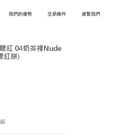
三十年經驗，企業禮贈品專家。
我們的優勢
交易條件
連繫我們
紅 04奶茶裸Nude
 腮紅餅)
介紹